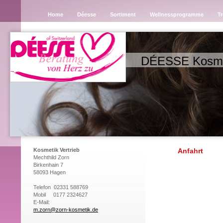
Home
Déesse
Sortiment
Wellnessprogramme
T
DÉESSE Kosme
Kosmetik Vertrieb
Anfahrt
Mechthild Zorn
Birkenhain 7
58093 Hagen
Telefon 02331 588769
Mobil 0177 2324627
E-Mail:
m.zorn@zorn-kosmetik.de